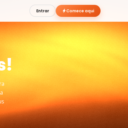
Entrar
Comece aqui
s!
ra
 a
us