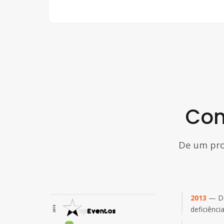
Co
De um pro
2013
— Do
deficiência