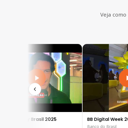
Veja como
ampus Party Brasil 2025
BB Digital Week 
o Paulo, SP
Banco do Brasil