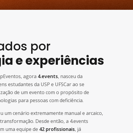
ados por
ia e experiências
 vpEventos, agora
4.events
, nasceu da
vens estudantes da USP e UFSCar ao se
zação de um evento com o propósito de
ologias para pessoas com deficiência.
ou um cenário extremamente manual e arcaico,
transformação. Desde então, a 4.events
com uma equipe de
42 profissionais
, já