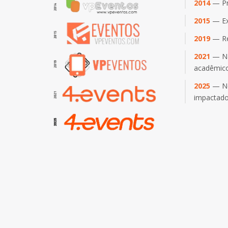
2014
— Pri
2015
— Ex
2019
— Re
2021
— Na
acadêmic
2025
— No
impactado