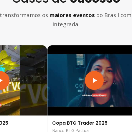
 transformamos os
maiores eventos
do Brasil com
integrada.
2025
Copa BTG Trader 2025
Banco BTG Pactual