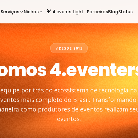
Serviços
Nichos
4.events Light
Parceiros
Blog
Status
DESDE 2013
omos
4.eventer
 equipe por trás do ecossistema de tecnologia pa
ventos mais completo do Brasil. Transformando
aneira como produtores de eventos realizam se
eventos.