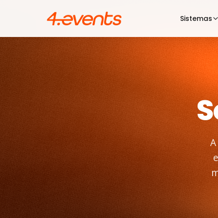
Sistemas
S
A
e
m