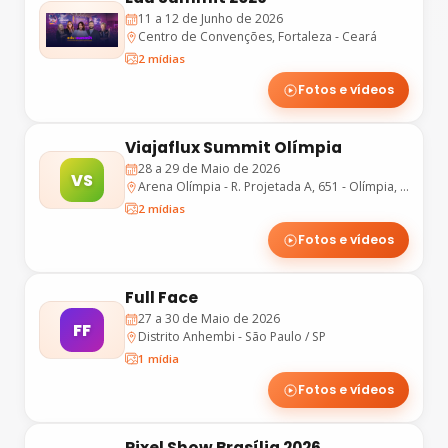
11 a 12 de Junho de 2026
Centro de Convenções, Fortaleza - Ceará
2 mídias
Fotos e vídeos
Viajaflux Summit Olímpia
28 a 29 de Maio de 2026
VS
Arena Olímpia - R. Projetada A, 651 - Olímpia, SP, 15400-000
2 mídias
Fotos e vídeos
Full Face
27 a 30 de Maio de 2026
FF
Distrito Anhembi - São Paulo / SP
1 mídia
Fotos e vídeos
Pixel Show Brasília 2026