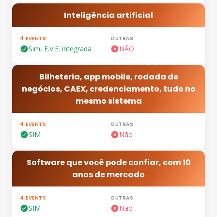
Inteligência artificial
Sim, E.V.E. integrada
NÃO
Bilheteria, app mobile, rodada de
negócios, CAEX, credenciamento, tudo no
mesmo sistema
SIM
Não
Software que você pode confiar, com 10
anos de mercado
SIM
Não