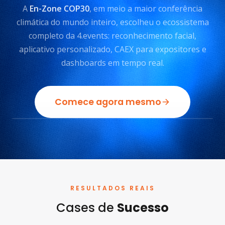
A
En-Zone COP30
, em meio a maior conferência
climática do mundo inteiro, escolheu o ecossistema
completo da 4.events: reconhecimento facial,
aplicativo personalizado, CAEX para expositores e
dashboards em tempo real.
Comece agora mesmo
RESULTADOS REAIS
Cases de
Sucesso