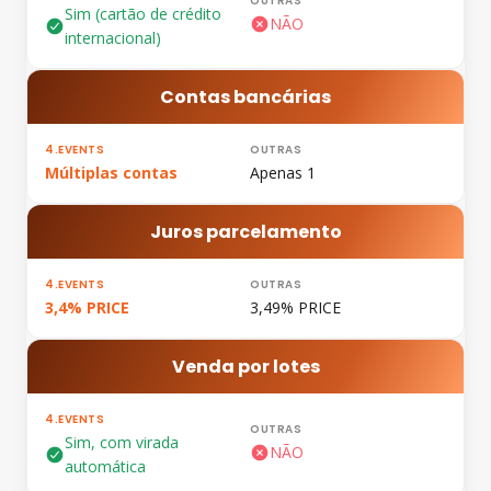
Sim (cartão de crédito
NÃO
internacional)
Contas bancárias
Múltiplas contas
Apenas 1
Juros parcelamento
3,4% PRICE
3,49% PRICE
Venda por lotes
Sim, com virada
NÃO
automática