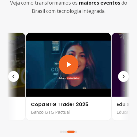
Veja como transformamos os
maiores eventos
do
Brasil com tecnologia integrada.
der 2025
Edu Summit 2025
al
Educação e Tecnologia