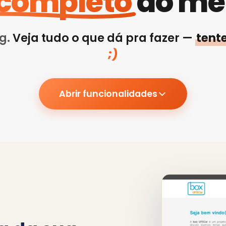
completo
do me
ng.
Veja tudo o que dá pra fazer —
tent
;)
Abrir funcionalidades