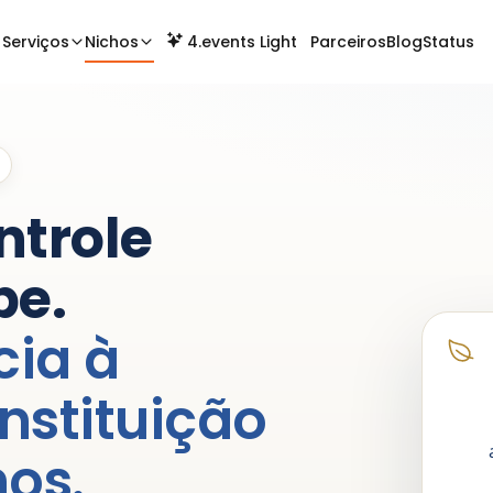
Serviços
Nichos
4.events Light
Parceiros
Blog
Status
ntrole
pe.
cia à
instituição
nos.