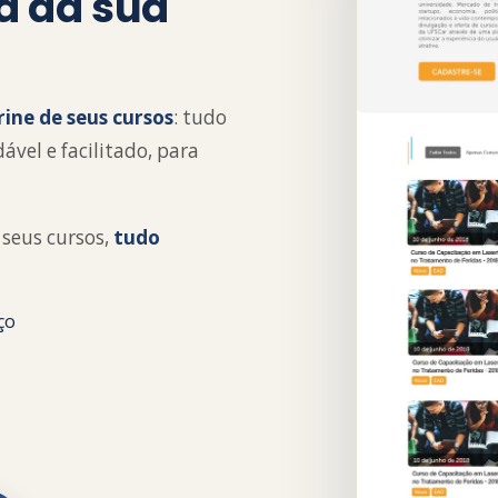
ra da sua
rine de seus cursos
: tudo
vel e facilitado, para
seus cursos,
tudo
ço