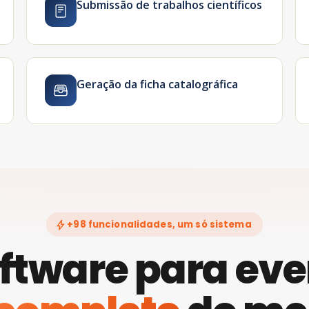
Submissão de trabalhos científicos
Geração da ficha catalográfica
bolt
+98 funcionalidades, um só sistema
ftware para ev