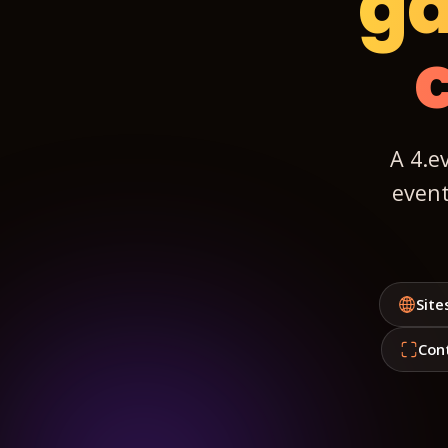
ga
A 4.e
event
Site
Con