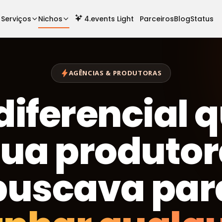
Serviços
Nichos
4.events Light
Parceiros
Blog
Status
AGÊNCIAS & PRODUTORAS
diferencial 
ua produto
buscava par