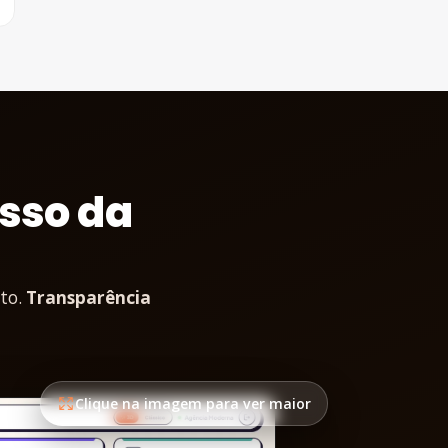
esso da
nto.
Transparência
Clique na imagem para ver maior