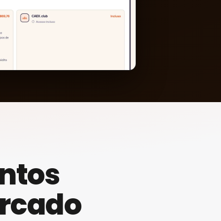
entos
rcado