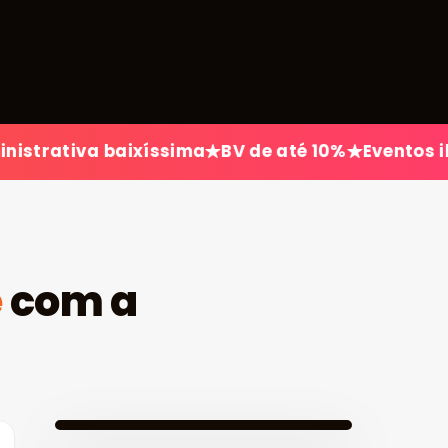
 baixíssima
BV de até 10%
Eventos ilimitados
e
com a