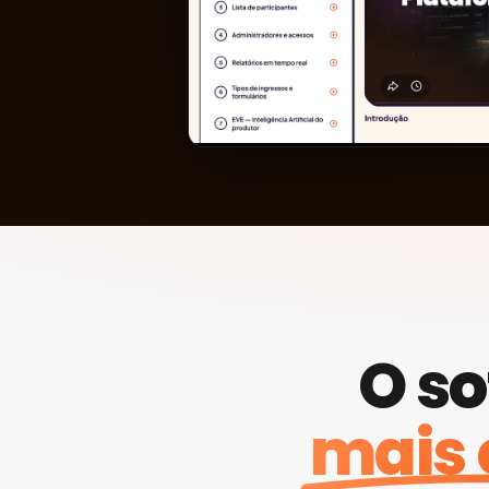
O so
mais 