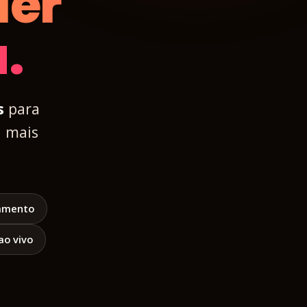
uer
.
s
para
a mais
amento
ao vivo