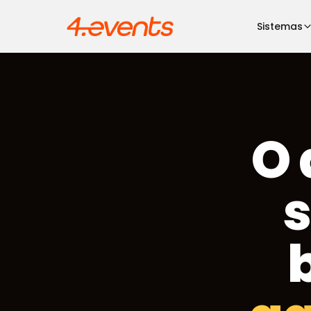
Sistemas
O 
s