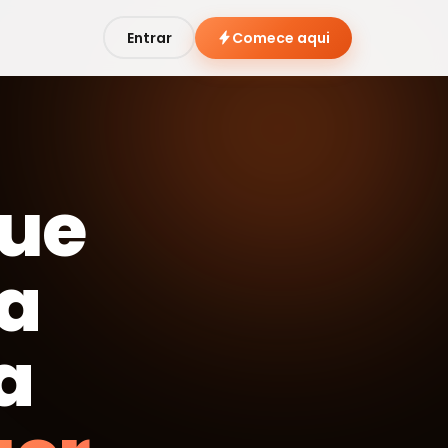
Entrar
Comece aqui
que
ra
a