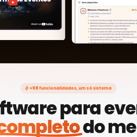
bolt
+98 funcionalidades, um só sistema
ftware para ev
completo
do me