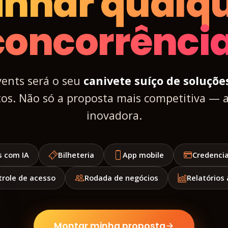
nhar qualq
concorrência
vents será o seu
canivete suíço de soluçõe
os. Não só a proposta mais competitiva — 
inovadora.
s com IA
Bilheteria
App mobile
Credenci
trole de acesso
Rodada de negócios
Relatórios 
Montar minha proposta