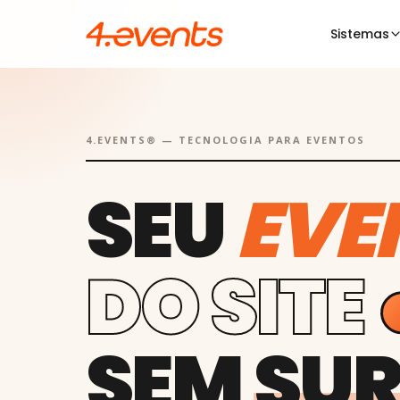
Sistemas
4.EVENTS® — TECNOLOGIA PARA EVENTOS
SEU
CON
EVE
DO SITE
SEM
SUR