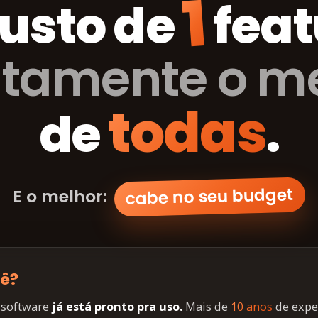
1
custo de
feat
atamente o 
todas
de
.
cabe no seu budget
E o melhor:
uê?
 software
já está pronto pra uso.
Mais de
10 anos
de expe