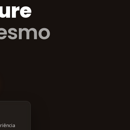
ure
mesmo
riência