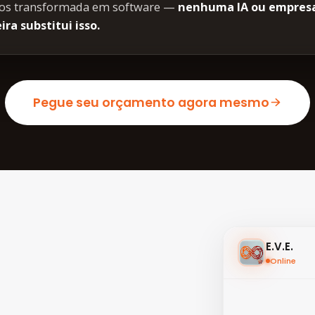
os transformada em software —
nenhuma IA ou empres
ra substitui isso.
Pegue seu orçamento agora mesmo
E.V.E.
Online