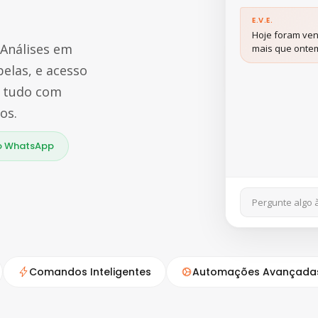
E.V.E.
Hoje foram ven
 Análises em
mais que onte
elas, e acesso
, tudo com
os.
no WhatsApp
Pergunte algo à
Comandos Inteligentes
Automações Avançada