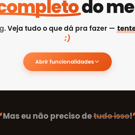
completo
do me
ng.
Veja tudo o que dá pra fazer —
tent
;)
Abrir funcionalidades
“
Mas eu não preciso de
tudo isso
!