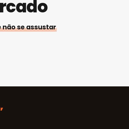
rcado
e não se assustar
”