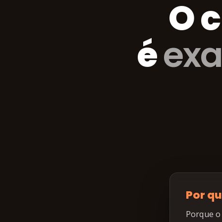
O 
é
ex
Por q
Porque o