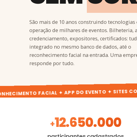
São mais de 10 anos construindo tecnologias 
operação de milhares de eventos. Bilheteria, 
credenciamento, expositores, certificados: tu
integrado no mesmo banco de dados, até o
reconhecimento facial na entrada. Uma empr
responde por tudo.
IMENTO FACIAL ✦ APP DO EVENTO ✦ SITES COM IA
A 4.events em n
12.650.000
+
participantes cadastrados