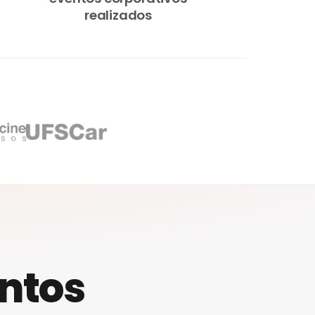
realizados
entos