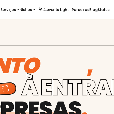
Serviços
Nichos
4.events Light
Parceiros
Blog
Status
,
GRESSO
NTO
À ENTRA
PRESAS
.