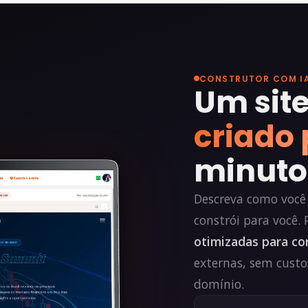
CONSTRUTOR COM I
Um site
criado 
minuto
Descreva como você
constrói para você. 
otimizadas para co
externas, sem custo
domínio.