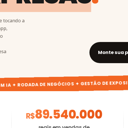
e tocando a
app,
do
esa
Monte sua 
 ✦ RODADA DE NEGÓCIOS ✦ GESTÃO DE EXPOSITORE
úmeros
89.540.000
R$
reais em vendas de